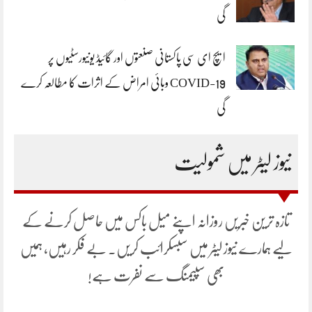
گی
ایچ ای سی پاکستانی صنعتوں اور گائیڈ یونیورسٹیوں پر
COVID-19 وبائی امراض کے اثرات کا مطالعہ کرے
گی
نیوز لیٹر میں شمولیت
تازہ ترین خبریں روزانہ اپنے میل باکس میں حاصل کرنے کے
لیے ہمارے نیوز لیٹر میں سبسکرائب کریں۔ بے فکر رہیں، ہمیں
بھی سپیمنگ سے نفرت ہے!