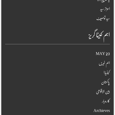
اعزاز سید
سید توصیف
اہم کیٹا گریز
23 MAY
اہم خبریں
کینیڈا
پاکستان
بین الاقوامی
کاروبار
Archieves