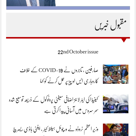
مقبول خبریں
22nd October issue
صارفین ، تاجروں نے COVID-19 کے خلاف
کاروباری ایس او پیز پر عمل کرنے کو کہا
کینیڈا کی ایئر لائنز اضافی سیفٹی پروٹوکول کے ذریعہ توسیع شدہ
سمر سروس میں آسانی پیدا کرتی ہے
وزیر اعظم ٹروڈو نے ورچوئل ہیلتھ کیئر ، اینٹی باڈی ریسرچ