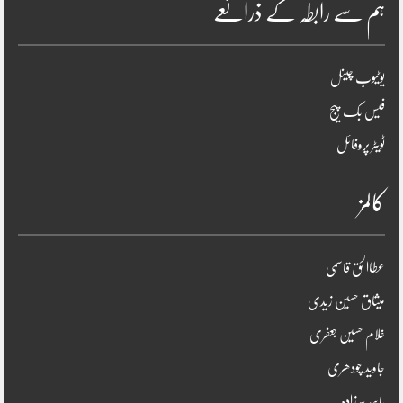
ہم سے رابطہ کے ذرائعے
یوٹیوب چینل
فیس بک پیج
ٹویٹر پروفائل
کالمز
عطاالحق قاسمی
میثاق حسین زیدی
غلام حسین جعفری
جاوید چودھری
یاسر پیرزادہ