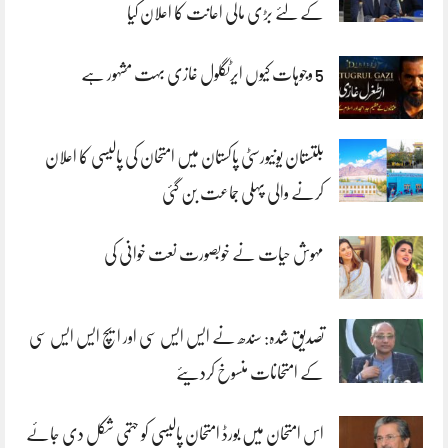
کے لئے بڑی مالی اعانت کا اعلان کیا
5 وجوہات کیوں ایرٹگلول غازی بہت مشہور ہے
بلتستان یونیورسٹی پاکستان میں امتحان کی پالیسی کا اعلان
کرنے والی پہلی جماعت بن گئی
مہوش حیات نے خوبصورت نعت خوانی کی
تصدیق شدہ: سندھ نے ایس ایس سی اور ایچ ایس ایس سی
کے امتحانات منسوخ کردیئے
اس امتحان میں بورڈ امتحان پالیسی کو حتمی شکل دی جائے