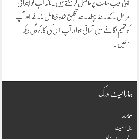
اپنی ویب سائٹ پر حاصل کر سکتے ہیں۔ تاکہ آپ کو ابتدائی
مراحل کے لئے پہلے سے تخلیق شدہ ڈیٹا مل جائے اور آپ
کو تھیم لگانے میں آسانی ہو اور آپ اس کی کارکردگی دیکھ
سکیں۔
ہمارا نیٹ ورک
صحافت
ریل اسٹیٹ