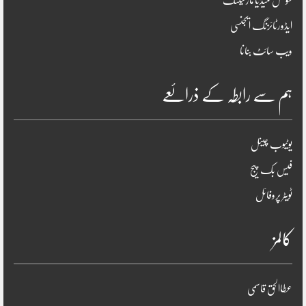
سوشل میڈیا مارکیٹنگ
ایڈورٹائزنگ ایجنسی
ویب سائٹ بنانا
ہم سے رابطہ کے ذرائعے
یوٹیوب چینل
فیس بک پیج
ٹویٹر پروفائل
کالمز
عطاالحق قاسمی