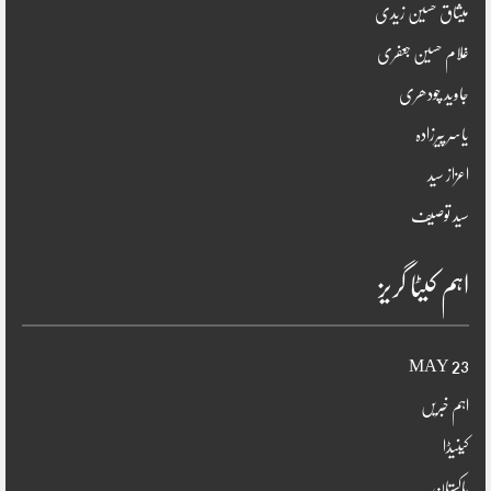
میثاق حسین زیدی
غلام حسین جعفری
جاوید چودھری
یاسر پیرزادہ
اعزاز سید
سید توصیف
اہم کیٹا گریز
23 MAY
اہم خبریں
کینیڈا
پاکستان