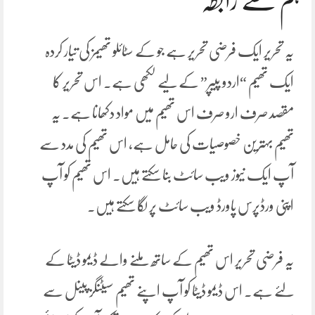
ہم سے رابطہ
یہ تحریر ایک فرضی تحریر ہے جو کے سٹائلو تھیمز کی تیار کردہ
ایک تھیم “اردو پیپر” کے لیے لکھی ہے۔ اس تحریر کا
مقصد صرف ارو صرف اس تھیم میں مواد دکھانا ہے۔ یہ
تھیم بہترین خصوصیات کی حامل ہے، اس تھیم کی مدد سے
آپ ایک نیوز ویب سائٹ بنا سکتے ہیں۔ اس تھیم کو آپ
اپنی ورڈپرس پاورڈ ویب سائٹ پر لگا سکتے ہیں۔
یہ فرضی تحریر اس تھیم کے ساتھ ملنے والے ڈیمو ڈیٹا کے
لئے ہے۔ اس ڈیمو ڈیٹا کو آپ اپنے تھیم سیٹنگز پینل سے