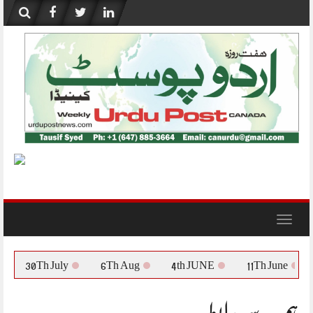
Skip
to
content
Toggle
navigation
30Th July
6Th Aug
4th JUNE
11Th June