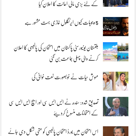
کے لئے بڑی مالی اعانت کا اعلان کیا
5 وجوہات کیوں ایرٹگلول غازی بہت مشہور ہے
بلتستان یونیورسٹی پاکستان میں امتحان کی پالیسی کا اعلان
کرنے والی پہلی جماعت بن گئی
مہوش حیات نے خوبصورت نعت خوانی کی
تصدیق شدہ: سندھ نے ایس ایس سی اور ایچ ایس ایس سی
کے امتحانات منسوخ کردیئے
اس امتحان میں بورڈ امتحان پالیسی کو حتمی شکل دی جائے