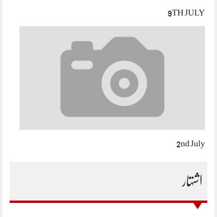
9TH JULY
2nd July
اشتہار