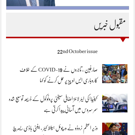
مقبول خبریں
22nd October issue
صارفین ، تاجروں نے COVID-19 کے خلاف
کاروباری ایس او پیز پر عمل کرنے کو کہا
کینیڈا کی ایئر لائنز اضافی سیفٹی پروٹوکول کے ذریعہ توسیع شدہ
سمر سروس میں آسانی پیدا کرتی ہے
وزیر اعظم ٹروڈو نے ورچوئل ہیلتھ کیئر ، اینٹی باڈی ریسرچ