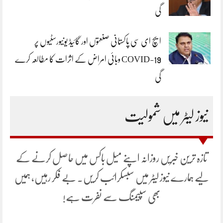
گی
ایچ ای سی پاکستانی صنعتوں اور گائیڈ یونیورسٹیوں پر
COVID-19 وبائی امراض کے اثرات کا مطالعہ کرے
گی
نیوز لیٹر میں شمولیت
تازہ ترین خبریں روزانہ اپنے میل باکس میں حاصل کرنے کے
لیے ہمارے نیوز لیٹر میں سبسکرائب کریں۔ بے فکر رہیں، ہمیں
بھی سپیمنگ سے نفرت ہے!