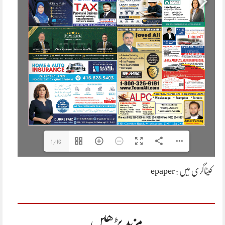
1/16
کیٹاگری میں :
epaper
مزید پڑھیں