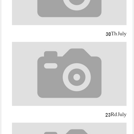
30Th July
23Rd July