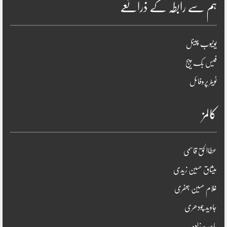
ہم سے رابطہ کے ذرائعے
یوٹیوب چینل
فیس بک پیج
ٹویٹر پروفائل
کالمز
عطاالحق قاسمی
میثاق حسین زیدی
غلام حسین جعفری
جاوید چودھری
یاسر پیرزادہ