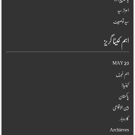
اعزاز سید
سید توصیف
اہم کیٹا گریز
23 MAY
اہم خبریں
کینیڈا
پاکستان
بین الاقوامی
کاروبار
Archieves