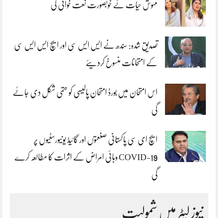
مہوش حیات نے خوبصورت نعت خوانی کی
تصدیق شدہ: سندھ نے ایس ایس سی اور ایچ ایس ایس سی
کے امتحانات منسوخ کردیئے
اس امتحان میں بورڈ امتحان پالیسی کو حتمی شکل دی جائے
گی
ایچ ای سی پاکستانی صنعتوں اور گائیڈ یونیورسٹیوں پر
COVID-19 وبائی امراض کے اثرات کا مطالعہ کرے
گی
نیوز لیٹر میں شمولیت