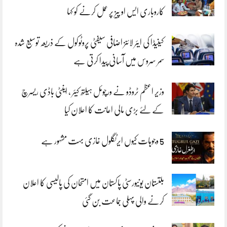
کاروباری ایس او پیز پر عمل کرنے کو کہا
کینیڈا کی ایئر لائنز اضافی سیفٹی پروٹوکول کے ذریعہ توسیع شدہ
سمر سروس میں آسانی پیدا کرتی ہے
وزیر اعظم ٹروڈو نے ورچوئل ہیلتھ کیئر ، اینٹی باڈی ریسرچ
کے لئے بڑی مالی اعانت کا اعلان کیا
5 وجوہات کیوں ایرٹگلول غازی بہت مشہور ہے
بلتستان یونیورسٹی پاکستان میں امتحان کی پالیسی کا اعلان
کرنے والی پہلی جماعت بن گئی