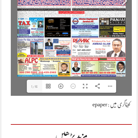
1/16
کیٹاگری میں :
epaper
مزید پڑھیں