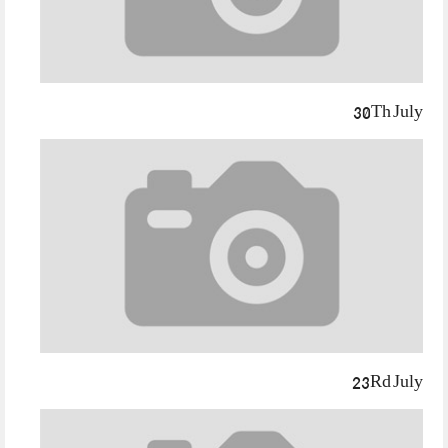
30Th July
23Rd July