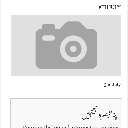
9TH JULY
2nd July
اپنا تبصرہ بھیجیں
You must be
logged in
to post a comment.