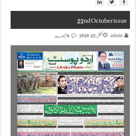
22nd October issue
اکتوبر 22, 2020
admin
0 تبصرے