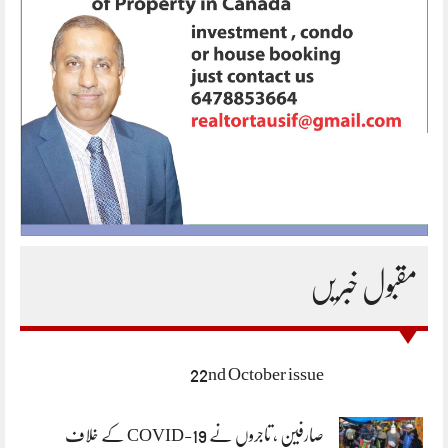
مقبول خبریں
22nd October issue
صارفین ، تاجروں نے COVID-19 کے خلاف