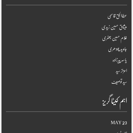
عطاالحق قاسمی
میثاق حسین زیدی
غلام حسین جعفری
جاوید چودھری
یاسر پیرزادہ
اعزاز سید
سید توصیف
اہم کیٹا گریز
23 MAY