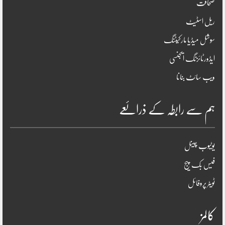
صحافت
ریل اسٹیٹ
سوشل میڈیا مارکیٹنگ
ایڈورٹائزنگ ایجنسی
ویب سائٹ بنانا
ہم سے رابطہ کے ذرائعے
یوٹیوب چینل
فیس بک پیج
ٹویٹر پروفائل
کالمز