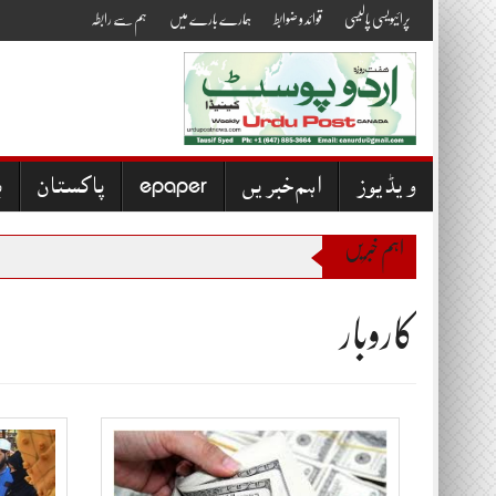
Skip
پرائیویسی پالیسی
قوائد و ضوابط
ہمارے بارے میں
ہم سے رابطہ
to
content
ویڈیوز
اہم خبریں
epaper
پاکستان
ب
اہم خبریں
کاروبار