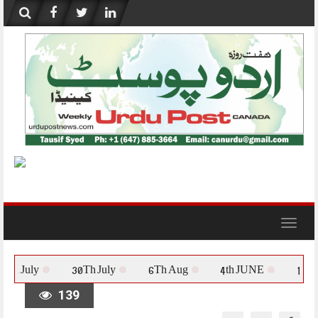
Skip
to
content
Toggle
navigation
23Rd July
30Th July
6Th Aug
4th JUNE
139