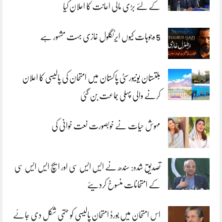
کے لئے بڑی مالی اعانت کا اعلان کیا
5 وجوہات کیوں ایرٹگلول غازی بہت مشہور ہے
بلتستان یونیورسٹی پاکستان میں امتحان کی پالیسی کا اعلان
کرنے والی پہلی جماعت بن گئی
مہوش حیات نے خوبصورت نعت خوانی کی
تصدیق شدہ: سندھ نے ایس ایس سی اور ایچ ایس ایس سی
کے امتحانات منسوخ کردیئے
اس امتحان میں بورڈ امتحان پالیسی کو حتمی شکل دی جائے