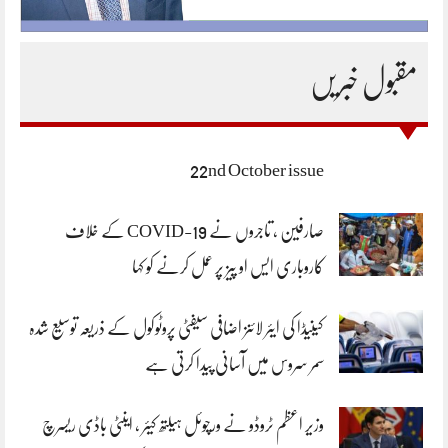
مقبول خبریں
22nd October issue
صارفین ، تاجروں نے COVID-19 کے خلاف
کاروباری ایس او پیز پر عمل کرنے کو کہا
کینیڈا کی ایئر لائنز اضافی سیفٹی پروٹوکول کے ذریعہ توسیع شدہ
سمر سروس میں آسانی پیدا کرتی ہے
وزیر اعظم ٹروڈو نے ورچوئل ہیلتھ کیئر ، اینٹی باڈی ریسرچ