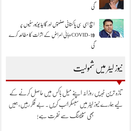
گی
ایچ ای سی پاکستانی صنعتوں اور گائیڈ یونیورسٹیوں پر
COVID-19 وبائی امراض کے اثرات کا مطالعہ کرے
گی
نیوز لیٹر میں شمولیت
تازہ ترین خبریں روزانہ اپنے میل باکس میں حاصل کرنے کے
لیے ہمارے نیوز لیٹر میں سبسکرائب کریں۔ بے فکر رہیں، ہمیں
بھی سپیمنگ سے نفرت ہے!