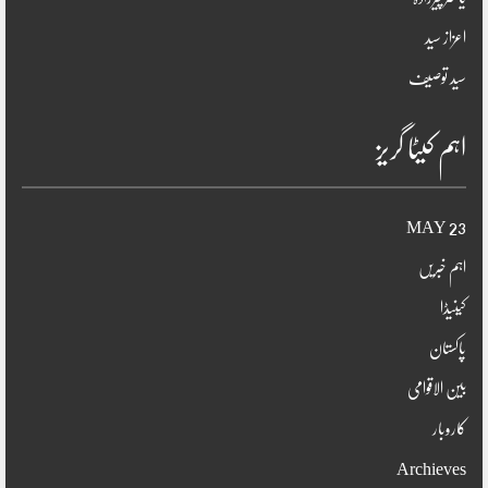
اعزاز سید
سید توصیف
اہم کیٹا گریز
23 MAY
اہم خبریں
کینیڈا
پاکستان
بین الاقوامی
کاروبار
Archieves