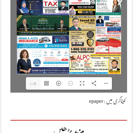
1/16
کیٹاگری میں :
epaper
مزید پڑھیں