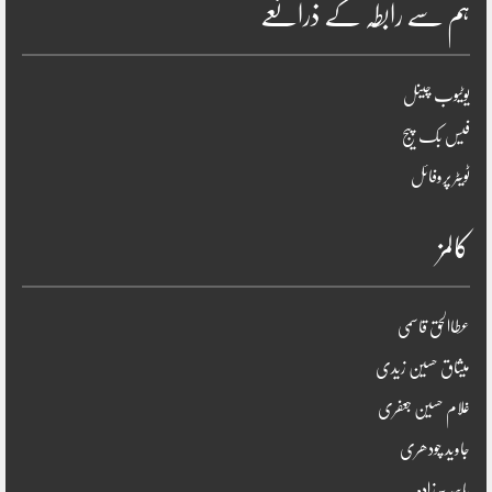
ہم سے رابطہ کے ذرائعے
یوٹیوب چینل
فیس بک پیج
ٹویٹر پروفائل
کالمز
عطاالحق قاسمی
میثاق حسین زیدی
غلام حسین جعفری
جاوید چودھری
یاسر پیرزادہ