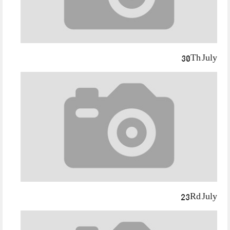
30Th July
23Rd July