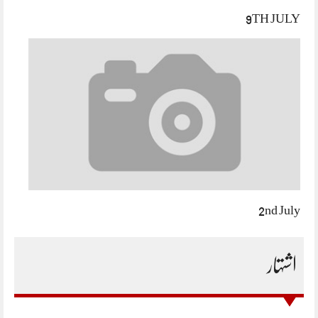
9TH JULY
2nd July
اشتہار