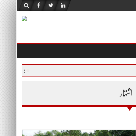
6Th Aug
اشتہار