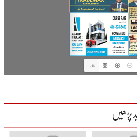
1/16
د پڑھیں