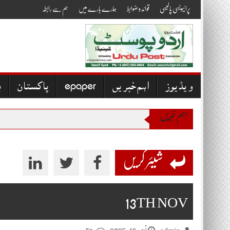
Skip
پرائیویسی پالیسی
قوائد و ضوابط
ہمارے بارے میں
ہم سے رابطہ
to
content
ویڈیوز
اہم خبریں
epaper
پاکستان
ب
اہم خبریں
شیئر کریں
13TH NOV