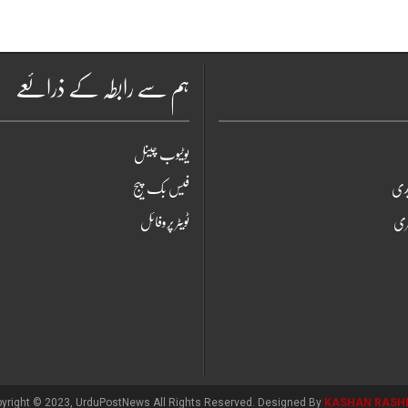
ہم سے رابطہ کے ذرائعے
یوٹیوب چینل
یدی
فیس بک پیج
ری
ٹویٹر پروفائل
yright © 2023, UrduPostNews All Rights Reserved. Designed By
KASHAN RASH