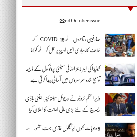
22nd October issue
صارفین ، تاجروں نے COVID-19 کے
خلاف کاروباری ایس او پیز پر عمل کرنے کو کہا
کینیڈا کی ایئر لائنز اضافی سیفٹی پروٹوکول کے ذریعہ
توسیع شدہ سمر سروس میں آسانی پیدا کرتی ہے
وزیر اعظم ٹروڈو نے ورچوئل ہیلتھ کیئر ، اینٹی باڈی
ریسرچ کے لئے بڑی مالی اعانت کا اعلان کیا
5 وجوہات کیوں ایرٹگلول غازی بہت مشہور ہے