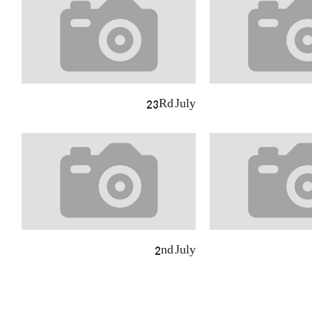
23Rd July
2nd July