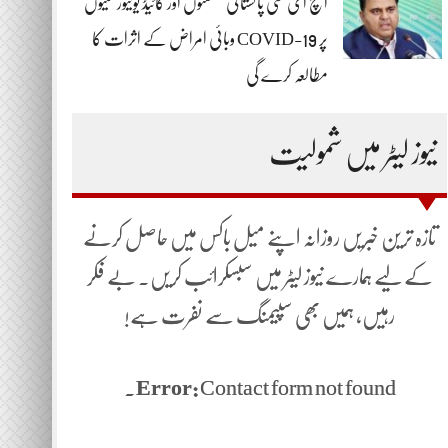
ایچ ای سی پاکستانی صنعتوں اور گائیڈ یونیورسٹیوں
پر COVID-19 وبائی امراض کے اثرات کا
مطالعہ کرے گی
نیوز لیٹر میں شمولیت
تازہ ترین خبریں روزانہ اپنے میل باکس میں حاصل کرنے
کے لیے ہمارے نیوز لیٹر میں سبسکرائب کریں۔ بے فکر
رہیں، ہمیں بھی سپیمنگ سے نفرت ہے!
Error:
Contact form not found.