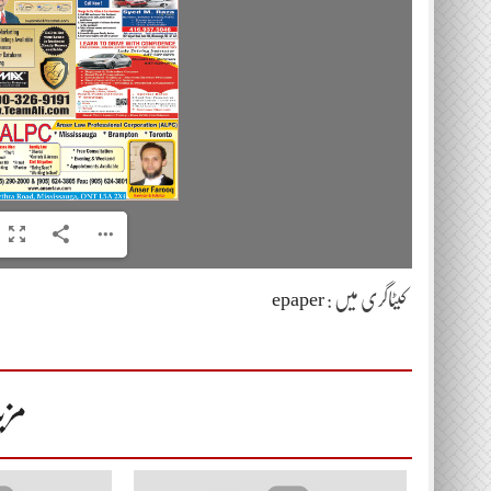
کیٹاگری میں :
epaper
مزی