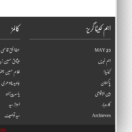
اہم کیٹا گریز
کالمز
23 MAY
عطاالحق قاسمی
اہم خبریں
میثاق حسین ز
کینیڈا
غلام حسین جعف
پاکستان
جاوید چودھری
بین الاقوامی
یاسر پیرزادہ
کاروبار
اعزاز سید
Archieves
سید توصیف
EED