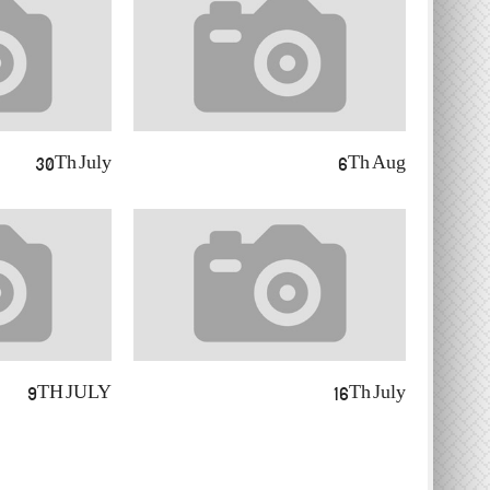
30Th July
6Th Aug
9TH JULY
16Th July