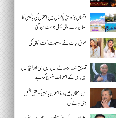
بلتستان یونیورسٹی پاکستان میں امتحان کی پالیسی کا
اعلان کرنے والی پہلی جماعت بن گئی
مہوش حیات نے خوبصورت نعت خوانی کی
تصدیق شدہ: سندھ نے ایس ایس سی اور ایچ ایس
ایس سی کے امتحانات منسوخ کردیئے
اس امتحان میں بورڈ امتحان پالیسی کو حتمی شکل
دی جائے گی