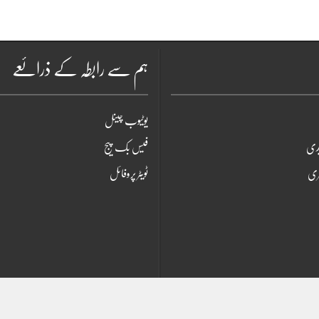
ہم سے رابطہ کے ذرائعے
یوٹیوب چینل
یدی
فیس بک پیج
ری
ٹویٹر پروفائل
yright © 2023, UrduPostNews All Rights Reserved. Designed By
KASHAN RASH