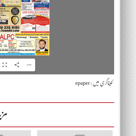
کیٹاگری میں :
epaper
مزی