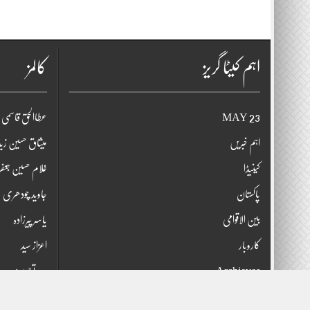
اہم کیٹا گریز
کالمز
23 MAY
عطاالحق قاسمی
اہم خبریں
میثاق حسین ز
کینیڈا
غلام حسین جعف
پاکستان
جاوید چودھری
بین الاقوامی
یاسر پیرزادہ
کاروبار
اعزاز سید
Archieves
سید توصیف
EED