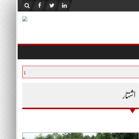
6Th Aug
اشتہار