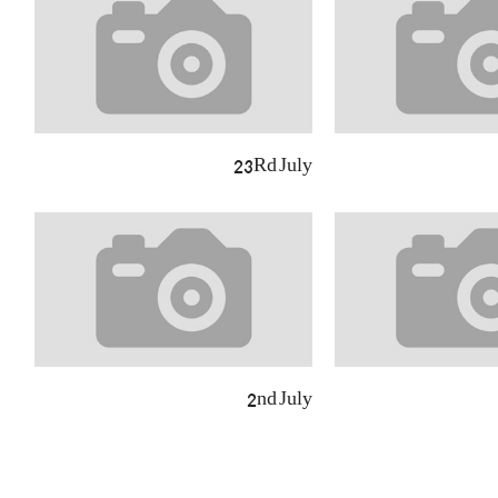
23Rd July
2nd July