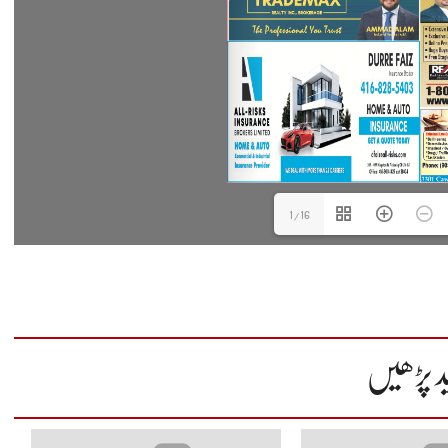
1/16
د پڑھیں