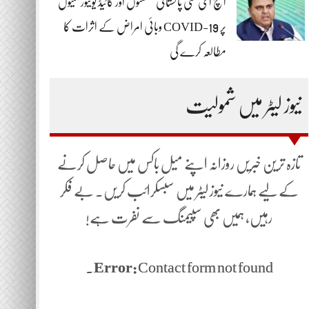
ایچ ای سی پاکستانی صنعتوں اور گائیڈ یونیورسٹیوں
پر COVID-19 وبائی امراض کے اثرات کا
مطالعہ کرے گی
نیوز لیٹر میں شمولیت
تازہ ترین خبریں روزانہ اپنے میل باکس میں حاصل کرنے
کے لیے ہمارے نیوز لیٹر میں سبسکرائب کریں۔ بے فکر
رہیں، ہمیں بھی سپیمنگ سے نفرت ہے!
Error:
Contact form not found.