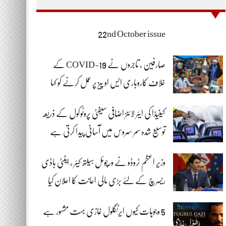
22nd October issue
صارفین ، تاجروں نے COVID-19 کے
خلاف کاروباری ایس او پیز پر عمل کرنے کو کہا
کینیڈا کی ایئر لائنز اضافی سیفٹی پروٹوکول کے ذریعہ
توسیع شدہ سمر سروس میں آسانی پیدا کرتی ہے
وزیر اعظم ٹروڈو نے ورچوئل ہیلتھ کیئر ، اینٹی باڈی
ریسرچ کے لئے بڑی مالی اعانت کا اعلان کیا
5 وجوہات کیوں ایرٹگلول غازی بہت مشہور ہے