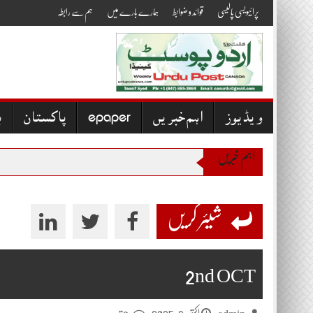
Skip
پرائیویسی پالیسی
قوائد و ضوابط
ہمارے بارے میں
ہم سے رابطہ
to
content
ویڈیوز
اہم خبریں
epaper
پاکستان
ب
اہم خبریں
شیئر کریں
2nd OCT