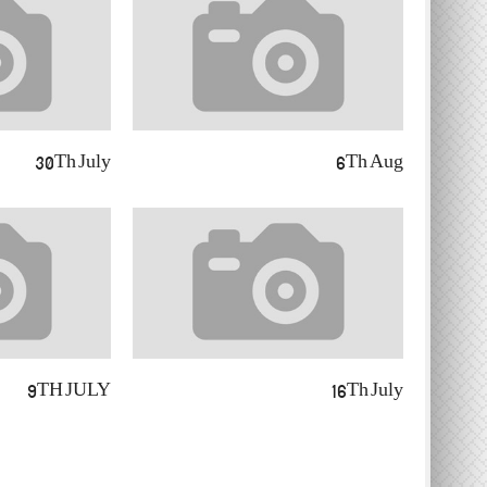
30Th July
6Th Aug
9TH JULY
16Th July