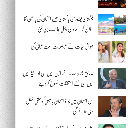
بلتستان یونیورسٹی پاکستان میں امتحان کی پالیسی کا
اعلان کرنے والی پہلی جماعت بن گئی
مہوش حیات نے خوبصورت نعت خوانی کی
تصدیق شدہ: سندھ نے ایس ایس سی اور ایچ ایس
ایس سی کے امتحانات منسوخ کردیئے
اس امتحان میں بورڈ امتحان پالیسی کو حتمی شکل
دی جائے گی