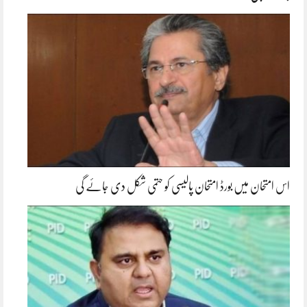
اس امتحان میں بورڈ امتحان پالیسی کو حتمی شکل دی جائے گی