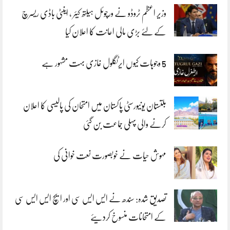
وزیر اعظم ٹروڈو نے ورچوئل ہیلتھ کیئر ، اینٹی باڈی ریسرچ
کے لئے بڑی مالی اعانت کا اعلان کیا
5 وجوہات کیوں ایرٹگلول غازی بہت مشہور ہے
بلتستان یونیورسٹی پاکستان میں امتحان کی پالیسی کا اعلان
کرنے والی پہلی جماعت بن گئی
مہوش حیات نے خوبصورت نعت خوانی کی
تصدیق شدہ: سندھ نے ایس ایس سی اور ایچ ایس ایس سی
کے امتحانات منسوخ کردیئے