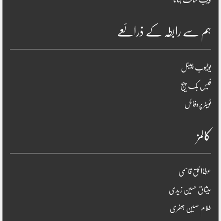
ہم سے رابطہ کے ذرائعے
یوٹیوب چینل
فیس بک پیج
ٹویٹر پروفائل
کالمز
عطاالحق قاسمی
میثاق حسین زیدی
غلام حسین جعفری