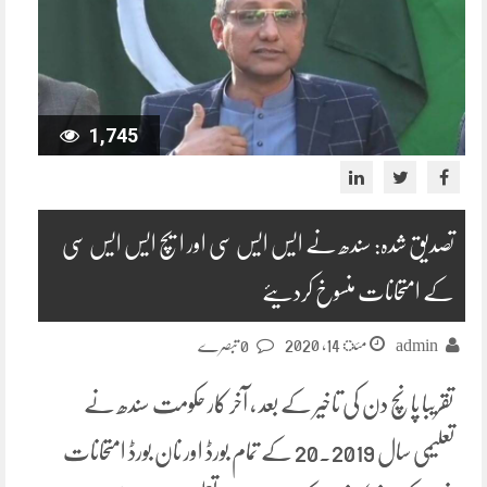
1,745
تصدیق شدہ: سندھ نے ایس ایس سی اور ایچ ایس ایس سی
کے امتحانات منسوخ کردیئے
مئ 14, 2020
admin
0 تبصرے
تقریبا پانچ دن کی تاخیر کے بعد ، آخر کار حکومت سندھ نے
تعلیمی سال 2019۔20 کے تمام بورڈ اور نان بورڈ امتحانات