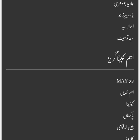
جاوید چودھری
یاسر پیرزادہ
اعزاز سید
سید توصیف
اہم کیٹا گریز
23 MAY
اہم خبریں
کینیڈا
پاکستان
بین الاقوامی
کاروبار