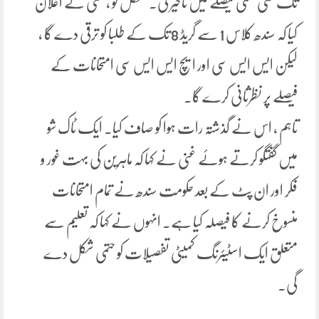
تک کسی حتمی فیصلے میں تاخیر کی۔ منگل کو ، غنی نے اعلان
کیا کہ سندھ کلاس 1 سے گریڈ 8 تک کے طلبا کو ترقی دے گا ،
لیکن ایس ایس سی اور ایچ ایس ایس سی امتحانات کے
فیصلے پر نظرثانی کرے گا۔
تاہم ، اس نے گذشتہ رات ہوا کو صاف کیا۔ ایک ٹاک شو
میں گفتگو کرتے ہوئے غنی نے کہا کہ ماہرین کی بہت غور و
فکر اور ان پٹ کے بعد حکومت سندھ نے تمام امتحانات
منسوخ کرنے کا فیصلہ کیا ہے۔ انہوں نے کہا کہ تعلیم سے
متعلق ایک اسٹیئرنگ کمیٹی تفصیلات کو حتمی شکل دے
گی۔