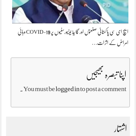
ایچ ای سی پاکستانی صنعتوں اور گائیڈ یونیورسٹیوں پر COVID-19 وبائی
امراض کے اثرات…
اپنا تبصرہ بھیجیں
You must be
logged in
to post a comment.
اشتہار