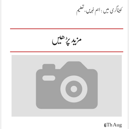
کیٹاگری میں :
اہم خبریں
،
تعلیم
مزید پڑھیں
6Th Aug