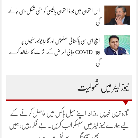
اس امتحان میں بورڈ امتحان پالیسی کو حتمی شکل دی جائے
گی
ایچ ای سی پاکستانی صنعتوں اور گائیڈ یونیورسٹیوں پر
COVID-19 وبائی امراض کے اثرات کا مطالعہ کرے
گی
نیوز لیٹر میں شمولیت
تازہ ترین خبریں روزانہ اپنے میل باکس میں حاصل کرنے کے
لیے ہمارے نیوز لیٹر میں سبسکرائب کریں۔ بے فکر رہیں، ہمیں
بھی سپیمنگ سے نفرت ہے!