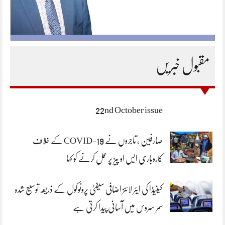
مقبول خبریں
22nd October issue
صارفین ، تاجروں نے COVID-19 کے خلاف
کاروباری ایس او پیز پر عمل کرنے کو کہا
کینیڈا کی ایئر لائنز اضافی سیفٹی پروٹوکول کے ذریعہ توسیع شدہ
سمر سروس میں آسانی پیدا کرتی ہے