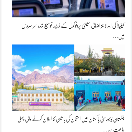
کینیڈا کی ایئر لائنز اضافی سیفٹی پروٹوکول کے ذریعہ توسیع شدہ سمر سروس
میں…
بلتستان یونیورسٹی پاکستان میں امتحان کی پالیسی کا اعلان کرنے والی پہلی
جماعت بن…