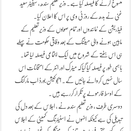
منسوخ کرنے کا فیصلہ کیا ہے۔ وزیر تعلیم سندھ ، سینیٹر سعید
غنی نے بدھ کے روز ٹی وی پر اس کا اعلان کیا۔
فیڈریشن کے نمائندوں اور تمام صوبوں کے وزیر تعلیم کے
مابین ہونے والی میٹنگ کے بعد وفاقی حکومت نے پہلے
ہی اس ہفتے کے شروع میں ایک اجتماعی فیصلہ لیا تھا۔
باہمی طور پر فیصلہ کیا گیا کہ میٹرک اور انٹر کے امتحانات اس
سال نہیں کروائے جائیں گے۔ ایجوکیشن بورڈ اب مارکنگ
کے اوسط فارمولے پر تکرار کررہے ہیں۔
دوسری طرف ، وزیر تعلیم سندھ نے ، اجلاس کے بعد دل کی
تبدیلی کی ہے کیونکہ انہوں نے اسٹیئرنگ کمیٹی کے اجلاس